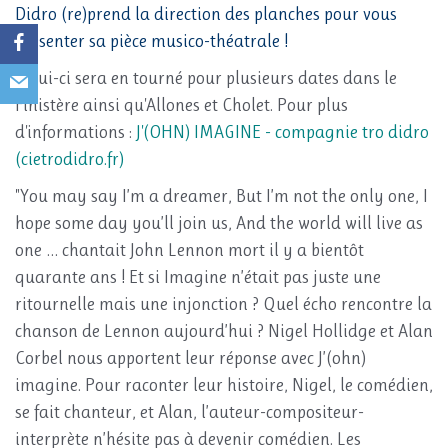
Didro (re)prend la direction des planches pour vous
présenter sa pièce musico-théatrale !
Celui-ci sera en tourné pour plusieurs dates dans le
Finistère ainsi qu'Allones et Cholet. Pour plus
d'informations :
J'(OHN) IMAGINE - compagnie tro didro
(cietrodidro.fr)
"You may say I’m a dreamer, But I’m not the only one, I
hope some day you’ll join us, And the world will live as
one … chantait John Lennon mort il y a bientôt
quarante ans ! Et si Imagine n’était pas juste une
ritournelle mais une injonction ? Quel écho rencontre la
chanson de Lennon aujourd’hui ? Nigel Hollidge et Alan
Corbel nous apportent leur réponse avec J’(ohn)
imagine. Pour raconter leur histoire, Nigel, le comédien,
se fait chanteur, et Alan, l’auteur-compositeur-
interprète n’hésite pas à devenir comédien. Les